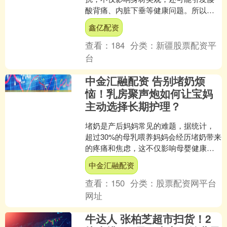
酸背痛、内脏下垂等健康问题。所以，
选择一家靠谱的腹直肌修复机构至关重
鑫亿配资
要。 在腹直肌修复行业，有....
查看：
184
分类：
新疆股票配资平
台
中金汇融配资 告别堵奶烦
恼！乳房聚声炮如何让宝妈
主动选择长期护理？
堵奶是产后妈妈常见的难题，据统计，
超过30%的母乳喂养妈妈会经历堵奶带来
的疼痛和焦虑，这不仅影响母婴健康，
还可能降低母乳喂养信心。传统解决方
中金汇融配资
式如手动按摩、热敷等....
查看：
150
分类：
股票配资网平台
网址
牛达人 张柏芝超市扫货！2