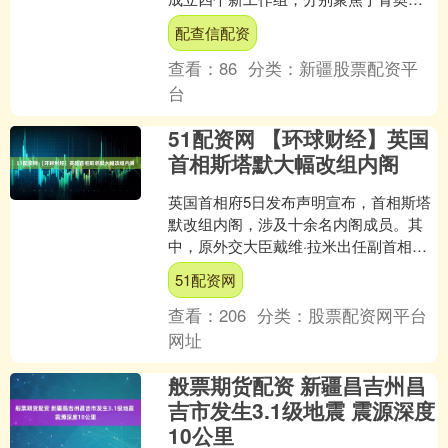
会、奥运项目设置、女性项目保护以及
配查信配资
商业合作与营销领域。 在....
查看：
86
分类：
新疆股票配资平
台
51配资网 【环球财经】英国
首相斯塔默大幅改组内阁
英国首相府5日发布声明宣布，首相斯塔
默改组内阁，涉及十余名内阁成员。其
中，原外交大臣戴维·拉米出任副首相，
接替因财务问题辞职的安杰拉·雷纳。 声
51配资网
明说，改组已获英....
查看：
206
分类：
股票配资网平台
网址
般票期货配资 新疆昌吉州昌
吉市发生3.1级地震 震源深度
10公里