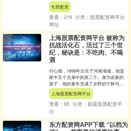
长胜配资
查看：
219
分类：
股票配资网平台
网址
上海股票配资网平台 被称为
抗战活化石，活过了三个世
纪，秘诀是：不吃肉、不喝
酒
付心德，1899年出生于河南项城，他是
家中五个兄弟中的第二个。身为农家的
孩子，他的童年充满了乡野的宁静与艰
辛。父母都是务农的普通百姓，尽管家
上海股票配资网平台
境并不富裕，付心德却....
查看：
85
分类：
新疆股票配资平
台
东方配资网APP下载 “以档为