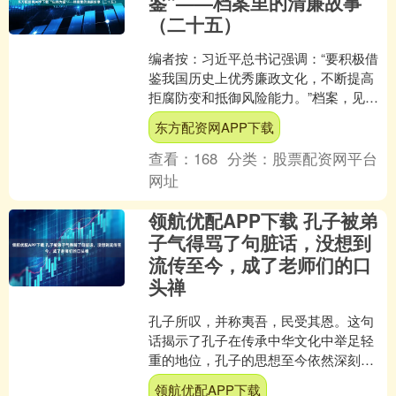
鉴”——档案里的清廉故事
（二十五）
编者按：习近平总书记强调：“要积极借
鉴我国历史上优秀廉政文化，不断提高
拒腐防变和抵御风险能力。”档案，见证
历史、传承文明。浙江省档案馆持续深
东方配资网APP下载
化党纪学习教育，充分....
查看：
168
分类：
股票配资网平台
网址
领航优配APP下载 孔子被弟
子气得骂了句脏话，没想到
流传至今，成了老师们的口
头禅
孔子所叹，并称夷吾，民受其恩。这句
话揭示了孔子在传承中华文化中举足轻
重的地位，孔子的思想至今依然深刻影
响着我们的生活，成了几千年来中华文
领航优配APP下载