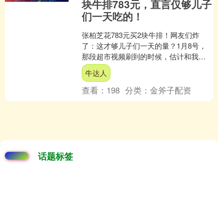
块牛排783元，直言仅够儿子
们一天吃的！
张柏芝花783元买2块牛排！网友们炸
了：这才够儿子们一天的量？1月8号，
那段超市视频刷到的时候，估计和我一
样的观众，都被惊到了。45岁的张柏芝
牛达人
穿着迷彩服，鸭舌帽....
查看：
198
分类：
金斧子配资
话题标签
银行
机构
电池
科技