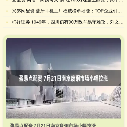
兴盛网配资 蓝牙耳机工厂权威榜单揭晓：TOP企业引领行业新风
桶祥证券 1949年，四川仍有90万敌军易守难攻，刘文辉和邓
盈易点配资 7月21日南京废钢市场小幅拉涨