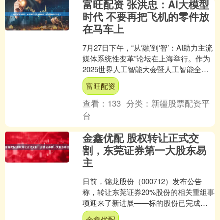
富旺配资 张洪忠：AI大模型
时代 不要再把飞机的零件放
在马车上
7月27日下午，“从‘融’到‘智’：AI助力主流
媒体系统性变革”论坛在上海举行。作为
2025世界人工智能大会暨人工智能全球
治理高级别会议（WAIC）期间唯一一
富旺配资
场....
查看：
133
分类：
新疆股票配资平
台
金鑫优配 股权转让正式交
割，东莞证券第一大股东易
主
日前，锦龙股份（000712）发布公告
称，转让东莞证券20%股份的相关重组事
项迎来了新进展——标的股份已完成交
割。 这也意味着，锦龙股份这场历时1年
金鑫优配