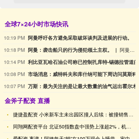
全球7×24小时市场快讯
10:06 PM
罗马尼亚国防部称未
10:06 PM
万斯谈伊朗谈判：过去几天取得了一些进展。
10:06 PM
市场消息：易捷航空正
10:05 PM
万斯：寻求伊朗承诺不会向船只开火。
万斯：寻求伊朗承诺不会向船只开火。
10:05 PM
万斯：正在研究包括
金斧子配资 直播
捷捷盈配资 小米新车主未出园区撞人后续：被撞销售确认已经不幸
同翔网配资平台 北证50指数盘中强势上涨超2%，机构参与度不
爱配资 离谱！阿姨每天“躺”在100万现金上睡觉，家中成箱的