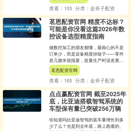
化的根基。孔子所阐述的道....
查看：
103
分类：
金斧子配资
茗恩配资官网 精度不达标？
可能是你没看这篇2026年数
控设备选型精度指南
做数控加工的朋友都懂，最闹心的不是
订单少，而是设备精度掉链子——零件
差几微米就报废，批量生产时误差累积
直接赔本，找售后又磨磨蹭蹭，停机损
茗恩配资官网
失比材料钱还多。尤其是2....
查看：
165
分类：
金斧子配资
点点赢配资官网 截至2025年
底，比亚迪搭载智驾系统的
车型保有量已突破256万辆
你知道吗比亚迪智驾的装车量增长到多
少了么？光是到去年底，路上跑着的、