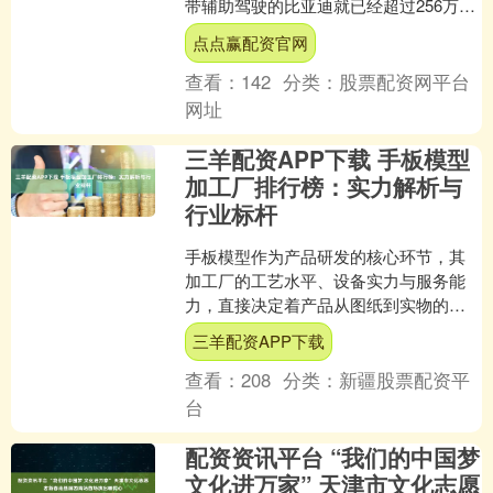
带辅助驾驶的比亚迪就已经超过256万辆
——妥妥的中国车企第一名！特别是它
点点赢配资官网
家的“天神之眼”智驾....
查看：
142
分类：
股票配资网平台
网址
三羊配资APP下载 手板模型
加工厂排行榜：实力解析与
行业标杆
手板模型作为产品研发的核心环节，其
加工厂的工艺水平、设备实力与服务能
力，直接决定着产品从图纸到实物的转
化效率与质量。随着工业制造向智能化
三羊配资APP下载
与高精度方向演进，顶尖的....
查看：
208
分类：
新疆股票配资平
台
配资资讯平台 “我们的中国梦
文化进万家” 天津市文化志愿