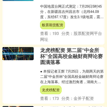
中国地震台网正式测定：7月29日5时45
分，在新疆昌吉州昌吉市（北纬44.09
度，东经87.17度）发生3.1级地震，震源
深度10公里。....
般票期货配资
查看：
193
分类：
股票配资网平台
网址
龙虎榜配资 第二届“中金所
杯”全国高校金融财商辩论赛
圆满落幕
● 本报记者王辉 7月25日，为期两天的第
二届“中金所杯”全国高校金融财商辩论赛
在上海落幕。经过激烈角逐，湖南大学-
长沙银行战队荣获冠军，海南大学-金元
龙虎榜配资
期货战队....
查看：
173
分类：
金斧子配资