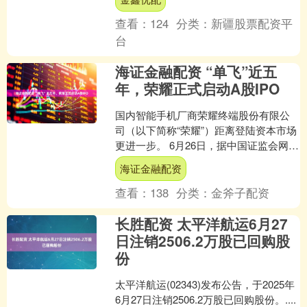
半的股份转让....
查看：
124
分类：
新疆股票配资平
台
海证金融配资 “单飞”近五
年，荣耀正式启动A股IPO
国内智能手机厂商荣耀终端股份有限公
司（以下简称“荣耀”）距离登陆资本市场
更进一步。 6月26日，据中国证监会网站
披露，荣耀获上市辅导备案，辅导券商
海证金融配资
为中信证券。荣....
查看：
138
分类：
金斧子配资
长胜配资 太平洋航运6月27
日注销2506.2万股已回购股
份
太平洋航运(02343)发布公告，于2025年
6月27日注销2506.2万股已回购股份。....